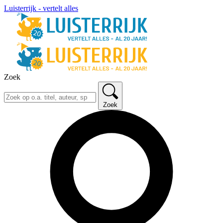
Luisterrijk - vertelt alles
Zoek
Zoek