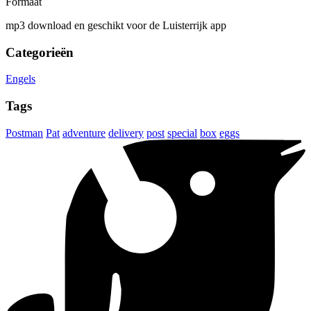
Formaat
mp3 download en geschikt voor de Luisterrijk app
Categorieën
Engels
Tags
Postman
Pat
adventure
delivery
post
special
box
eggs