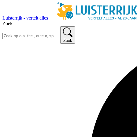
Luisterrijk - vertelt alles
Zoek
Zoek