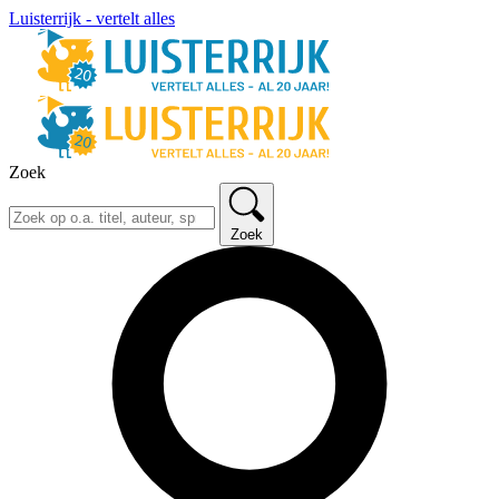
Luisterrijk - vertelt alles
Zoek
Zoek