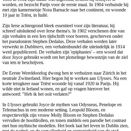
worden, en bezocht Parijs voor de eerste maal. In 1904 verhuisde hij
met zijn kamermeisje Nora Barnacle naar het continent, en woonde
10 jaar in Triëst, in Italië.
Zijn Ierse achtergrond bleek essentieel voor zijn literatuur, hij
schreef uitsluitend over Ierse thema's. In 1902 verschenen drie van
zijn verhalen in een Iers tijdschrift voor boeren, geschreven onder
het pseudoniem Stephen Dedalus. Deze verhalen werden later
verwerkt in
Dubliners
, een verhalenbundel die uiteindelijk in 1914
werd gepubliceerd. De verhalen zijn 'epiphanies' – een woord dat
door Joyce gebruikt wordt om het plotselinge bewustzijn van de ziel
van iets te beschrijven.
De Eerste Wereldoorlog dwong hen te verhuizen naar Zürich in het
neutrale Zwitserland. Hier begon hij te werken aan
Ulysses
. Na een
korte terugkeer naar Triëst woonde hij vanaf 1920 in Parijs. Hij
wilde niet in Ierland wonen, en gaf op vragen hierover het
antwoord: "Heb ik het ooit verlaten?"
In
Ulysses
gebruikt Joyce de mythen van Odysseus, Penelope en
Telemachus in een moderne setting. Leopold Bloom, en
respectievelijk zijn vrouw Molly Bloom en Stephen Dedalus
vervullen de hoofdrollen, en tonen middels een parodie het contrast
met hun mythische modellen. Het boek laat het leven in Dublin zien,
met de nadruk op de vervallenheid en eentonigheid van de stad.