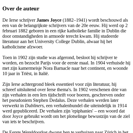
Over de auteur
De Ierse schrijver
James Joyce
(1882–1941) wordt beschouwd als
een van de belangrijkste schrijvers van de 20e eeuw. Hij werd op 2
februari 1882 geboren in een rijke katholieke familie in Dublin die
door omstandigheden in armoede terecht kwam. Hij studeerde
literatuur aan het University College Dublin, alwaar hij het
katholicisme afzwoer.
Toen in 1902 zijn studie was afgerond, besloot hij schrijver te
worden, en bezocht Parijs voor de eerste maal. In 1904 verhuisde hij
met zijn kamermeisje Nora Barnacle naar het continent, en woonde
10 jaar in Triëst, in Italië.
Zijn Ierse achtergrond bleek essentieel voor zijn literatuur, hij
schreef uitsluitend over Ierse thema's. In 1902 verschenen drie van
zijn verhalen in een Iers tijdschrift voor boeren, geschreven onder
het pseudoniem Stephen Dedalus. Deze verhalen werden later
verwerkt in
Dubliners
, een verhalenbundel die uiteindelijk in 1914
werd gepubliceerd. De verhalen zijn 'epiphanies' – een woord dat
door Joyce gebruikt wordt om het plotselinge bewustzijn van de ziel
van iets te beschrijven.
De Eerste Wereldoorlog dwong hen te verhuizen naar Zürich in het