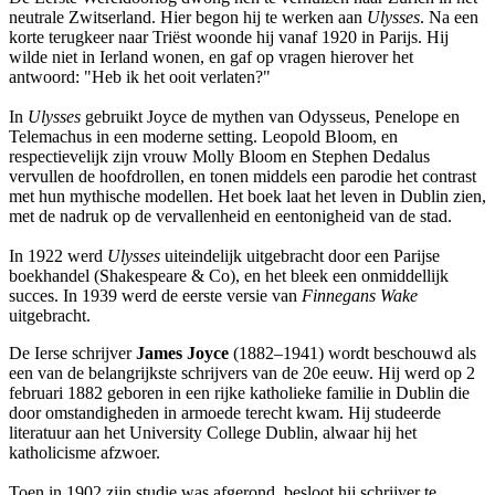
neutrale Zwitserland. Hier begon hij te werken aan
Ulysses
. Na een
korte terugkeer naar Triëst woonde hij vanaf 1920 in Parijs. Hij
wilde niet in Ierland wonen, en gaf op vragen hierover het
antwoord: "Heb ik het ooit verlaten?"
In
Ulysses
gebruikt Joyce de mythen van Odysseus, Penelope en
Telemachus in een moderne setting. Leopold Bloom, en
respectievelijk zijn vrouw Molly Bloom en Stephen Dedalus
vervullen de hoofdrollen, en tonen middels een parodie het contrast
met hun mythische modellen. Het boek laat het leven in Dublin zien,
met de nadruk op de vervallenheid en eentonigheid van de stad.
In 1922 werd
Ulysses
uiteindelijk uitgebracht door een Parijse
boekhandel (Shakespeare & Co), en het bleek een onmiddellijk
succes. In 1939 werd de eerste versie van
Finnegans Wake
uitgebracht.
De Ierse schrijver
James Joyce
(1882–1941) wordt beschouwd als
een van de belangrijkste schrijvers van de 20e eeuw. Hij werd op 2
februari 1882 geboren in een rijke katholieke familie in Dublin die
door omstandigheden in armoede terecht kwam. Hij studeerde
literatuur aan het University College Dublin, alwaar hij het
katholicisme afzwoer.
Toen in 1902 zijn studie was afgerond, besloot hij schrijver te