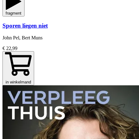
fragment
Sporen liegen niet
John Pel, Bert Muns
€ 22,99
in winkelmand