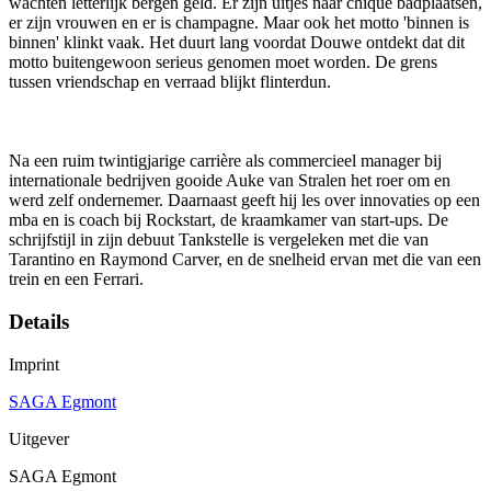
wachten letterlijk bergen geld. Er zijn uitjes naar chique badplaatsen,
er zijn vrouwen en er is champagne. Maar ook het motto 'binnen is
binnen' klinkt vaak. Het duurt lang voordat Douwe ontdekt dat dit
motto buitengewoon serieus genomen moet worden. De grens
tussen vriendschap en verraad blijkt flinterdun.
Na een ruim twintigjarige carrière als commercieel manager bij
internationale bedrijven gooide Auke van Stralen het roer om en
werd zelf ondernemer. Daarnaast geeft hij les over innovaties op een
mba en is coach bij Rockstart, de kraamkamer van start-ups. De
schrijfstijl in zijn debuut Tankstelle is vergeleken met die van
Tarantino en Raymond Carver, en de snelheid ervan met die van een
trein en een Ferrari.
Details
Imprint
SAGA Egmont
Uitgever
SAGA Egmont