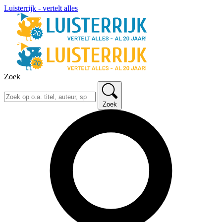
Luisterrijk - vertelt alles
Zoek
Zoek