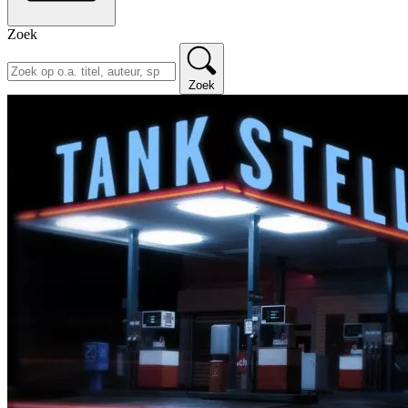
Zoek
Zoek