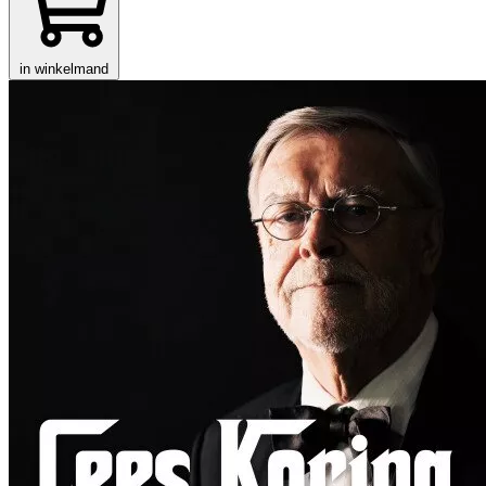
in winkelmand