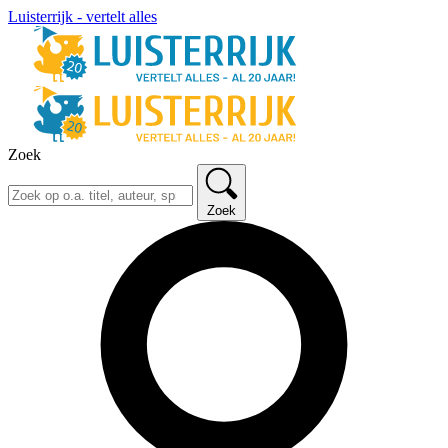
Luisterrijk - vertelt alles
Zoek
Zoek