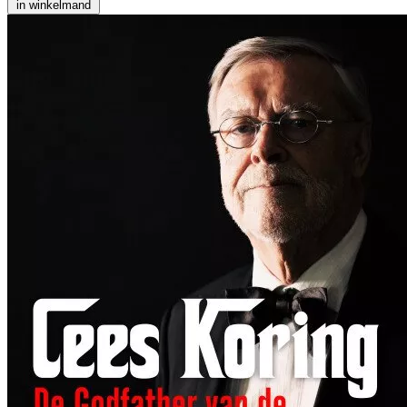
in winkelmand