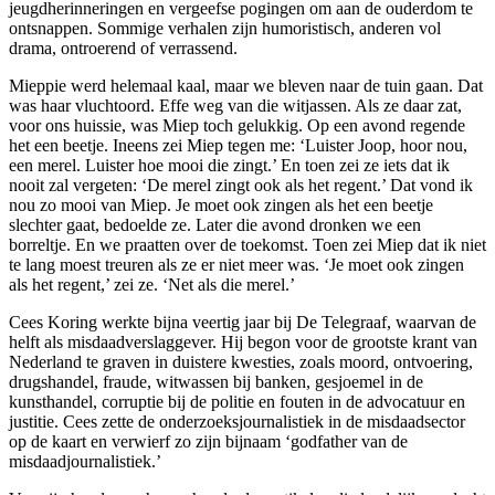
jeugdherinneringen en vergeefse pogingen om aan de ouderdom te
ontsnappen. Sommige verhalen zijn humoristisch, anderen vol
drama, ontroerend of verrassend.
Mieppie werd helemaal kaal, maar we bleven naar de tuin gaan. Dat
was haar vluchtoord. Effe weg van die witjassen. Als ze daar zat,
voor ons huissie, was Miep toch gelukkig. Op een avond regende
het een beetje. Ineens zei Miep tegen me: ‘Luister Joop, hoor nou,
een merel. Luister hoe mooi die zingt.’ En toen zei ze iets dat ik
nooit zal vergeten: ‘De merel zingt ook als het regent.’ Dat vond ik
nou zo mooi van Miep. Je moet ook zingen als het een beetje
slechter gaat, bedoelde ze. Later die avond dronken we een
borreltje. En we praatten over de toekomst. Toen zei Miep dat ik niet
te lang moest treuren als ze er niet meer was. ‘Je moet ook zingen
als het regent,’ zei ze. ‘Net als die merel.’
Cees Koring werkte bijna veertig jaar bij De Telegraaf, waarvan de
helft als misdaadverslaggever. Hij begon voor de grootste krant van
Nederland te graven in duistere kwesties, zoals moord, ontvoering,
drugshandel, fraude, witwassen bij banken, gesjoemel in de
kunsthandel, corruptie bij de politie en fouten in de advocatuur en
justitie. Cees zette de onderzoeksjournalistiek in de misdaadsector
op de kaart en verwierf zo zijn bijnaam ‘godfather van de
misdaadjournalistiek.’