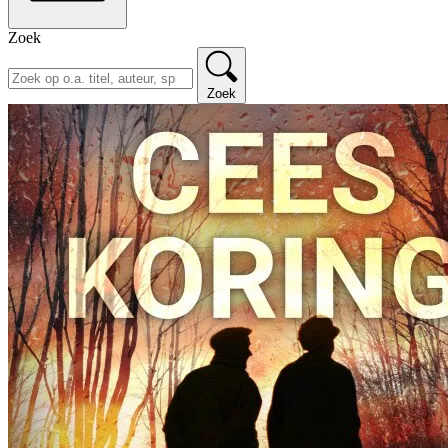
Zoek
Zoek