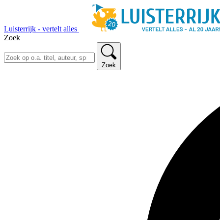
Luisterrijk - vertelt alles
Zoek
Zoek