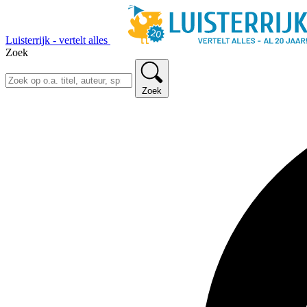
Luisterrijk - vertelt alles
Zoek
Zoek