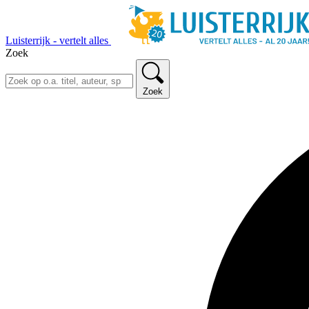
Luisterrijk - vertelt alles
Zoek
Zoek