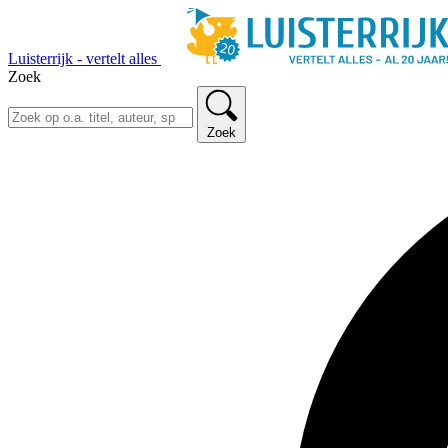
Luisterrijk - vertelt alles
Zoek
Zoek