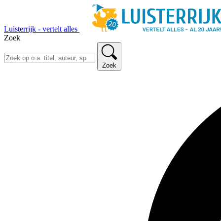
Luisterrijk - vertelt alles
Zoek
Zoek