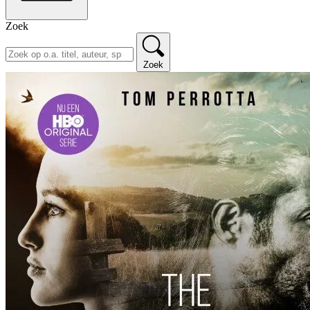
Zoek
Zoek