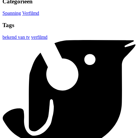
Categorieën
Spanning
Verfilmd
Tags
bekend van tv
verfilmd