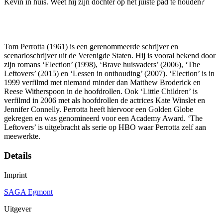
Kevin in huis. Weet hij zijn dochter op het juiste pad te houden?
Tom Perrotta (1961) is een gerenommeerde schrijver en
scenarioschrijver uit de Verenigde Staten. Hij is vooral bekend door
zijn romans ‘Election’ (1998), ‘Brave huisvaders’ (2006), ‘The
Leftovers’ (2015) en ‘Lessen in onthouding’ (2007). ‘Election’ is in
1999 verfilmd met niemand minder dan Matthew Broderick en
Reese Witherspoon in de hoofdrollen. Ook ‘Little Children’ is
verfilmd in 2006 met als hoofdrollen de actrices Kate Winslet en
Jennifer Connelly. Perrotta heeft hiervoor een Golden Globe
gekregen en was genomineerd voor een Academy Award. ‘The
Leftovers’ is uitgebracht als serie op HBO waar Perrotta zelf aan
meewerkte.
Details
Imprint
SAGA Egmont
Uitgever