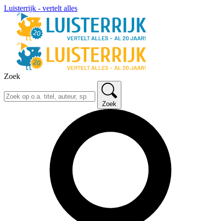
Luisterrijk - vertelt alles
Zoek
Zoek