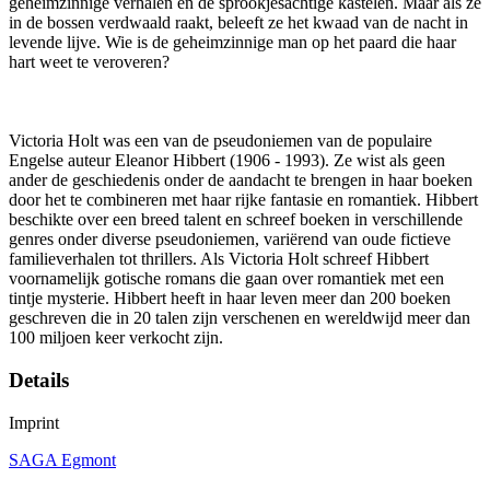
geheimzinnige verhalen en de sprookjesachtige kastelen. Maar als ze
in de bossen verdwaald raakt, beleeft ze het kwaad van de nacht in
levende lijve. Wie is de geheimzinnige man op het paard die haar
hart weet te veroveren?
Victoria Holt was een van de pseudoniemen van de populaire
Engelse auteur Eleanor Hibbert (1906 - 1993). Ze wist als geen
ander de geschiedenis onder de aandacht te brengen in haar boeken
door het te combineren met haar rijke fantasie en romantiek. Hibbert
beschikte over een breed talent en schreef boeken in verschillende
genres onder diverse pseudoniemen, variërend van oude fictieve
familieverhalen tot thrillers. Als Victoria Holt schreef Hibbert
voornamelijk gotische romans die gaan over romantiek met een
tintje mysterie. Hibbert heeft in haar leven meer dan 200 boeken
geschreven die in 20 talen zijn verschenen en wereldwijd meer dan
100 miljoen keer verkocht zijn.
Details
Imprint
SAGA Egmont