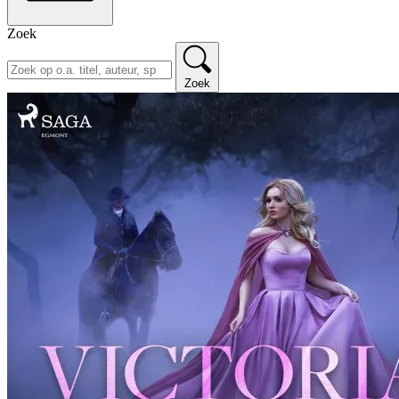
Zoek
Zoek