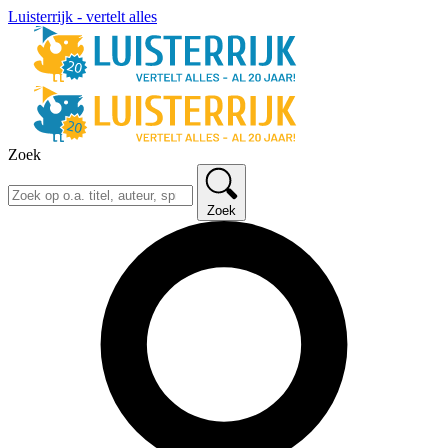
Luisterrijk - vertelt alles
Zoek
Zoek