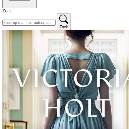
Zoek
Zoek