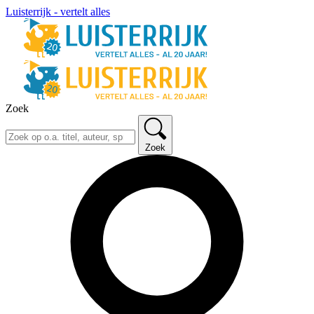
Luisterrijk - vertelt alles
Zoek
Zoek