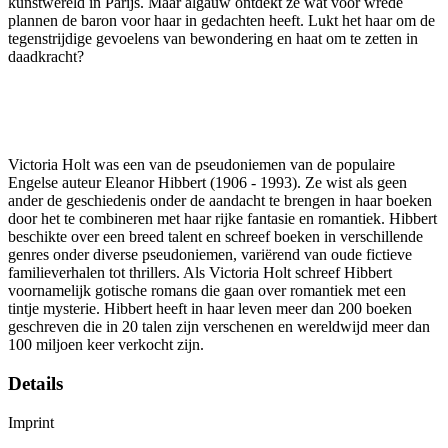
kunstwereld in Parijs. Maar algauw ontdekt ze wat voor wrede
plannen de baron voor haar in gedachten heeft. Lukt het haar om de
tegenstrijdige gevoelens van bewondering en haat om te zetten in
daadkracht?
Victoria Holt was een van de pseudoniemen van de populaire
Engelse auteur Eleanor Hibbert (1906 - 1993). Ze wist als geen
ander de geschiedenis onder de aandacht te brengen in haar boeken
door het te combineren met haar rijke fantasie en romantiek. Hibbert
beschikte over een breed talent en schreef boeken in verschillende
genres onder diverse pseudoniemen, variërend van oude fictieve
familieverhalen tot thrillers. Als Victoria Holt schreef Hibbert
voornamelijk gotische romans die gaan over romantiek met een
tintje mysterie. Hibbert heeft in haar leven meer dan 200 boeken
geschreven die in 20 talen zijn verschenen en wereldwijd meer dan
100 miljoen keer verkocht zijn.
Details
Imprint