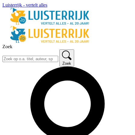
Luisterrijk - vertelt alles
Zoek
Zoek