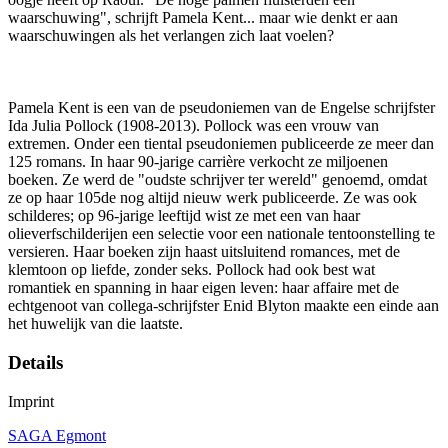
waarschuwing", schrijft Pamela Kent... maar wie denkt er aan
waarschuwingen als het verlangen zich laat voelen?
Pamela Kent is een van de pseudoniemen van de Engelse schrijfster
Ida Julia Pollock (1908-2013). Pollock was een vrouw van
extremen. Onder een tiental pseudoniemen publiceerde ze meer dan
125 romans. In haar 90-jarige carrière verkocht ze miljoenen
boeken. Ze werd de "oudste schrijver ter wereld" genoemd, omdat
ze op haar 105de nog altijd nieuw werk publiceerde. Ze was ook
schilderes; op 96-jarige leeftijd wist ze met een van haar
olieverfschilderijen een selectie voor een nationale tentoonstelling te
versieren. Haar boeken zijn haast uitsluitend romances, met de
klemtoon op liefde, zonder seks. Pollock had ook best wat
romantiek en spanning in haar eigen leven: haar affaire met de
echtgenoot van collega-schrijfster Enid Blyton maakte een einde aan
het huwelijk van die laatste.
Details
Imprint
SAGA Egmont