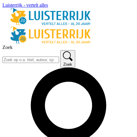
Luisterrijk - vertelt alles
Zoek
Zoek