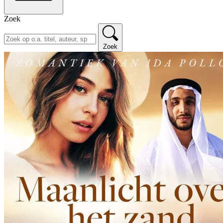
Zoek
Zoek