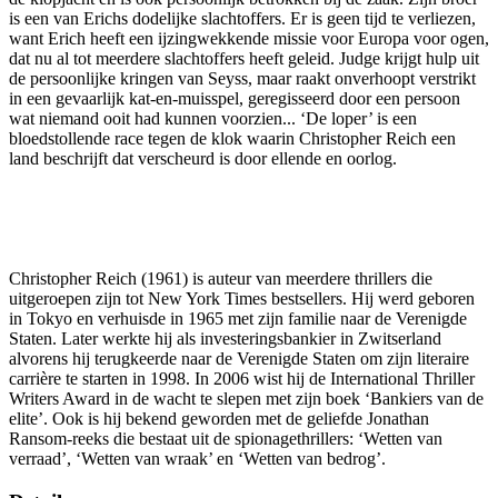
is een van Erichs dodelijke slachtoffers. Er is geen tijd te verliezen,
want Erich heeft een ijzingwekkende missie voor Europa voor ogen,
dat nu al tot meerdere slachtoffers heeft geleid. Judge krijgt hulp uit
de persoonlijke kringen van Seyss, maar raakt onverhoopt verstrikt
in een gevaarlijk kat-en-muisspel, geregisseerd door een persoon
wat niemand ooit had kunnen voorzien... ‘De loper’ is een
bloedstollende race tegen de klok waarin Christopher Reich een
land beschrijft dat verscheurd is door ellende en oorlog.
Christopher Reich (1961) is auteur van meerdere thrillers die
uitgeroepen zijn tot New York Times bestsellers. Hij werd geboren
in Tokyo en verhuisde in 1965 met zijn familie naar de Verenigde
Staten. Later werkte hij als investeringsbankier in Zwitserland
alvorens hij terugkeerde naar de Verenigde Staten om zijn literaire
carrière te starten in 1998. In 2006 wist hij de International Thriller
Writers Award in de wacht te slepen met zijn boek ‘Bankiers van de
elite’. Ook is hij bekend geworden met de geliefde Jonathan
Ransom-reeks die bestaat uit de spionagethrillers: ‘Wetten van
verraad’, ‘Wetten van wraak’ en ‘Wetten van bedrog’.