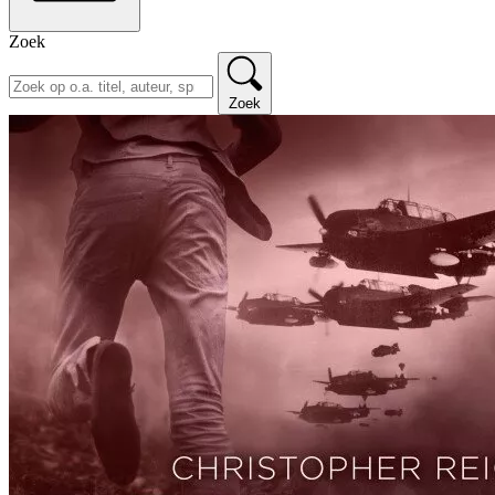
Zoek
Zoek