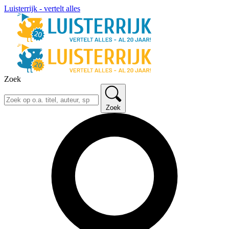
Luisterrijk - vertelt alles
Zoek
Zoek