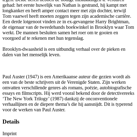
gehad: het eerste huwelijk van Nathan is gestrand, hij kampt met
longkanker en heeft amper contact meer met zijn dochter, terwijl
Tom vaarwel heeft moeten zeggen tegen zijn academische carrière.
Een derde lotgenoot vinden ze in ex-gevangene Harry Brightman,
de eigenaar van de tweedehands boekwinkel in Brooklyn waar Tom
werkt. De mannen besluiten samen het roer om te gooien en
voorgoed af te rekenen met hun tegenslag.
Brooklyn-dwaasheid is een uitbundig verhaal over de pieken en
dalen van het menselijk leven.
Paul Auster (1947) is een Amerikaanse auteur die gezien wordt als
een van de beste schrijvers uit de Verenigde Staten. Zijn werken
omvatten verschillende genres als romans, poëzie, autobiografische
essays en filmscripts. Hij werd vooral bekend door de detectivereeks
‘The New York Trilogy’ (1987) dankzij de onconventionele
verhaallijnen en de diepere thema’s die hij aansnijdt. Dit is typerend
voor de werken van Paul Auster.
Details
Imprint