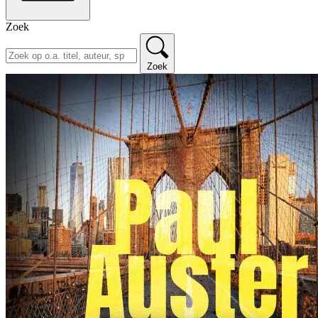
Zoek
Zoek