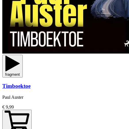
fragment
Timboektoe
Paul Auster
€ 9,99