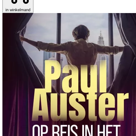
in winkelmand