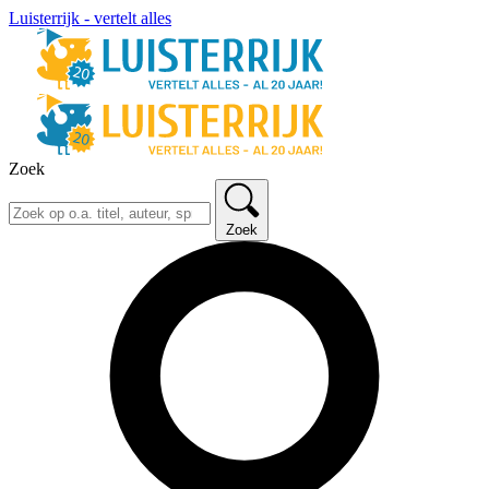
Luisterrijk - vertelt alles
Zoek
Zoek