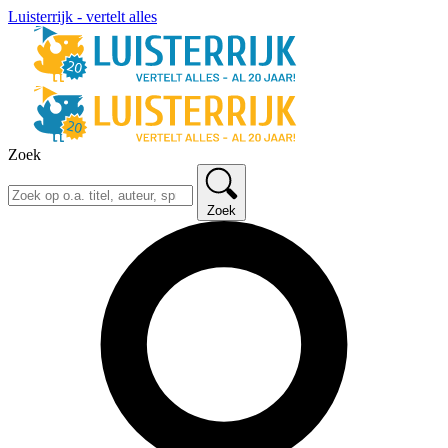
Luisterrijk - vertelt alles
Zoek
Zoek