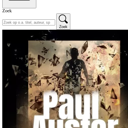
Zoek
Zoek