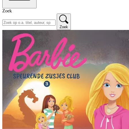
Zoek
Zoek