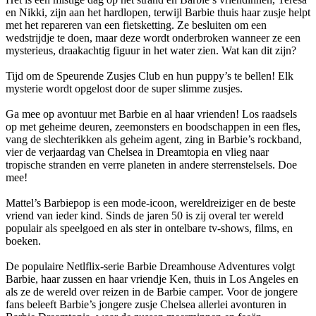
en Nikki, zijn aan het hardlopen, terwijl Barbie thuis haar zusje helpt
met het repareren van een fietsketting. Ze besluiten om een
wedstrijdje te doen, maar deze wordt onderbroken wanneer ze een
mysterieus, draakachtig figuur in het water zien. Wat kan dit zijn?
Tijd om de Speurende Zusjes Club en hun puppy’s te bellen! Elk
mysterie wordt opgelost door de super slimme zusjes.
Ga mee op avontuur met Barbie en al haar vrienden! Los raadsels
op met geheime deuren, zeemonsters en boodschappen in een fles,
vang de slechterikken als geheim agent, zing in Barbie’s rockband,
vier de verjaardag van Chelsea in Dreamtopia en vlieg naar
tropische stranden en verre planeten in andere sterrenstelsels. Doe
mee!
Mattel’s Barbiepop is een mode-icoon, wereldreiziger en de beste
vriend van ieder kind. Sinds de jaren 50 is zij overal ter wereld
populair als speelgoed en als ster in ontelbare tv-shows, films, en
boeken.
De populaire Netlflix-serie Barbie Dreamhouse Adventures volgt
Barbie, haar zussen en haar vriendje Ken, thuis in Los Angeles en
als ze de wereld over reizen in de Barbie camper. Voor de jongere
fans beleeft Barbie’s jongere zusje Chelsea allerlei avonturen in