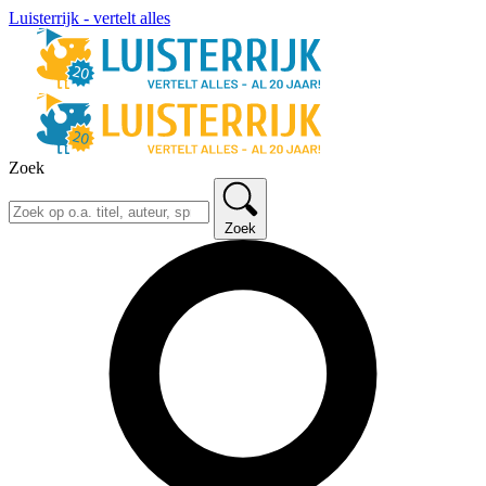
Luisterrijk - vertelt alles
Zoek
Zoek