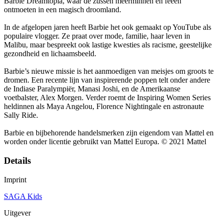
Barbie Dreamtopia, waar de zussen meerminnen en feeën
ontmoeten in een magisch droomland.
In de afgelopen jaren heeft Barbie het ook gemaakt op YouTube als
populaire vlogger. Ze praat over mode, familie, haar leven in
Malibu, maar bespreekt ook lastige kwesties als racisme, geestelijke
gezondheid en lichaamsbeeld.
Barbie’s nieuwe missie is het aanmoedigen van meisjes om groots te
dromen. Een recente lijn van inspirerende poppen telt onder andere
de Indiase Paralympiër, Manasi Joshi, en de Amerikaanse
voetbalster, Alex Morgen. Verder roemt de Inspiring Women Series
heldinnen als Maya Angelou, Florence Nightingale en astronaute
Sally Ride.
Barbie en bijbehorende handelsmerken zijn eigendom van Mattel en
worden onder licentie gebruikt van Mattel Europa. © 2021 Mattel
Details
Imprint
SAGA Kids
Uitgever