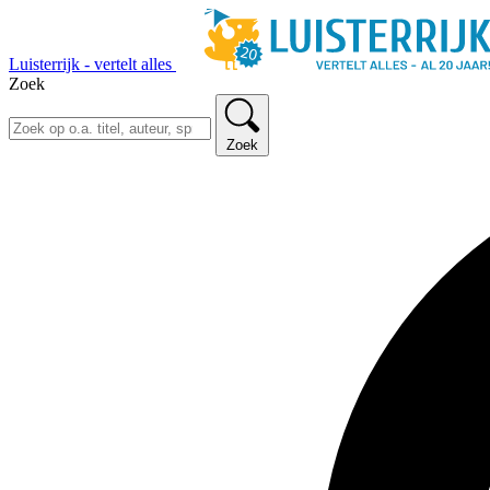
Luisterrijk - vertelt alles
Zoek
Zoek