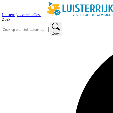
Luisterrijk - vertelt alles
Zoek
Zoek