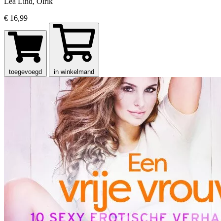
Lea Lind, Olrik
€ 16,99
toegevoegd
in winkelmand