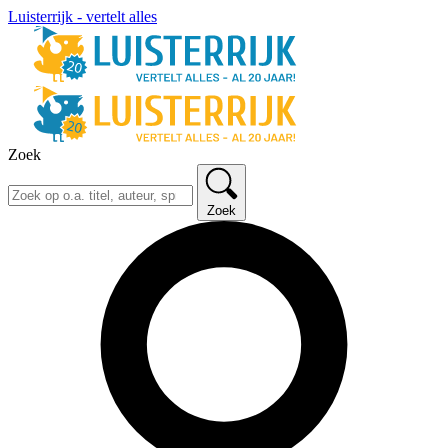
Luisterrijk - vertelt alles
Zoek
Zoek