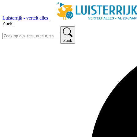
Luisterrijk - vertelt alles
Zoek
Zoek