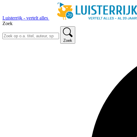
Luisterrijk - vertelt alles
Zoek
Zoek