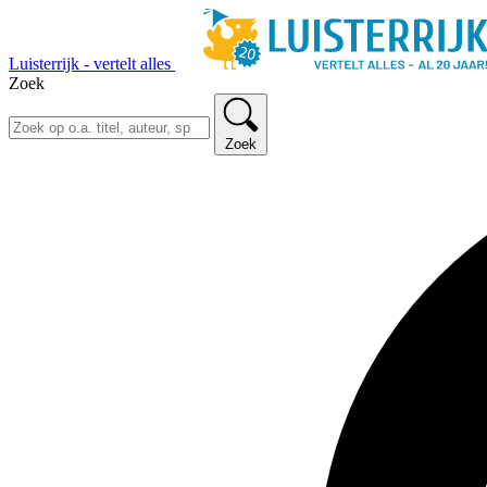
Luisterrijk - vertelt alles
Zoek
Zoek