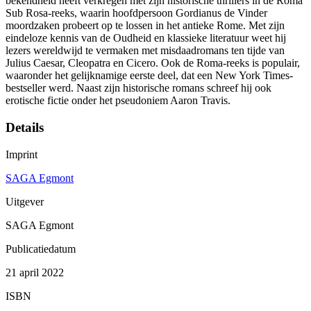
bekendheid heeft verkregen met zijn historische thrillers in de Roma
Sub Rosa-reeks, waarin hoofdpersoon Gordianus de Vinder
moordzaken probeert op te lossen in het antieke Rome. Met zijn
eindeloze kennis van de Oudheid en klassieke literatuur weet hij
lezers wereldwijd te vermaken met misdaadromans ten tijde van
Julius Caesar, Cleopatra en Cicero. Ook de Roma-reeks is populair,
waaronder het gelijknamige eerste deel, dat een New York Times-
bestseller werd. Naast zijn historische romans schreef hij ook
erotische fictie onder het pseudoniem Aaron Travis.
Details
Imprint
SAGA Egmont
Uitgever
SAGA Egmont
Publicatiedatum
21 april 2022
ISBN