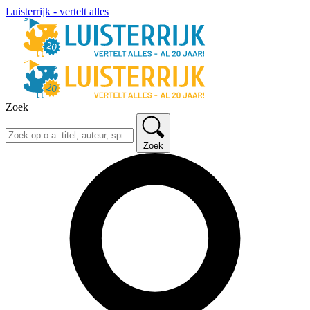
Luisterrijk - vertelt alles
Zoek
Zoek