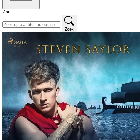
Zoek
Zoek