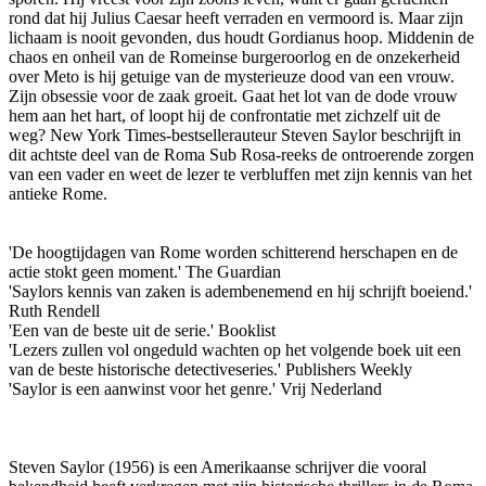
rond dat hij Julius Caesar heeft verraden en vermoord is. Maar zijn
lichaam is nooit gevonden, dus houdt Gordianus hoop. Middenin de
chaos en onheil van de Romeinse burgeroorlog en de onzekerheid
over Meto is hij getuige van de mysterieuze dood van een vrouw.
Zijn obsessie voor de zaak groeit. Gaat het lot van de dode vrouw
hem aan het hart, of loopt hij de confrontatie met zichzelf uit de
weg? New York Times-bestsellerauteur Steven Saylor beschrijft in
dit achtste deel van de Roma Sub Rosa-reeks de ontroerende zorgen
van een vader en weet de lezer te verbluffen met zijn kennis van het
antieke Rome.
'De hoogtijdagen van Rome worden schitterend herschapen en de
actie stokt geen moment.' The Guardian
'Saylors kennis van zaken is adembenemend en hij schrijft boeiend.'
Ruth Rendell
'Een van de beste uit de serie.' Booklist
'Lezers zullen vol ongeduld wachten op het volgende boek uit een
van de beste historische detectiveseries.' Publishers Weekly
'Saylor is een aanwinst voor het genre.' Vrij Nederland
Steven Saylor (1956) is een Amerikaanse schrijver die vooral