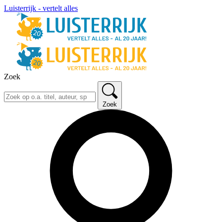
Luisterrijk - vertelt alles
Zoek
Zoek