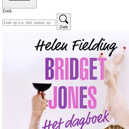
Zoek
Zoek