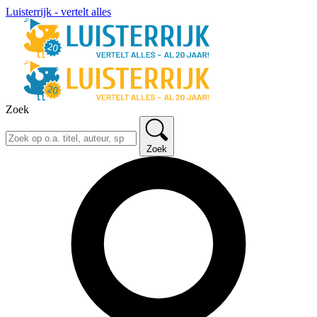
Luisterrijk - vertelt alles
Zoek
Zoek