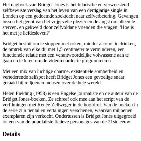
Het dagboek van Bridget Jones is het hilarische en verwoestend
zelfbewuste verslag van het leven van een dertigjarige single in
Londen op een gedoemde zoektocht naar zelfverbetering. Gevangen
tussen het genot van het vrijgezelle plezier en de angst om alleen te
sterven, en gekweld door zelfvoldane vrienden die vragen: 'Hoe is
het met je liefdesleven?'
Bridget besluit om te stoppen met roken, minder alcohol te drinken,
de omtrek van elke dij met 1,5 centimeter te verminderen, een
functionele relatie met een verantwoordelijke volwassene aan te
gaan en te leren om de videorecorder te programmeren.
Met een mix van luchtige charme, existentiële somberheid en
vertederende zelfspot heeft Bridget Jones een gevoelige snaar
geraakt bij miljoenen mensen over de hele wereld.
Helen Fielding (1958) is een Engelse journaliste en de auteur van de
Bridget Jones-boeken. Ze schreef ook mee aan het script van de
verfilmingen met Renée Zellweger in de hoofdrol. Van de boeken in
de serie zijn tientallen vertalingen verschenen, waarvan miljoenen
exemplaren zijn verkocht. Ondertussen is Bridget Jones uitgegroeid
tot een van de populairste fictieve personages van de 21ste eeuw.
Details