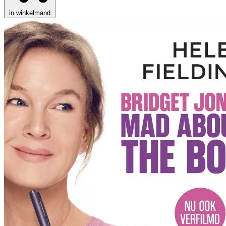
in winkelmand