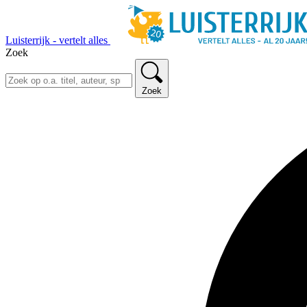
Luisterrijk - vertelt alles
Zoek
Zoek