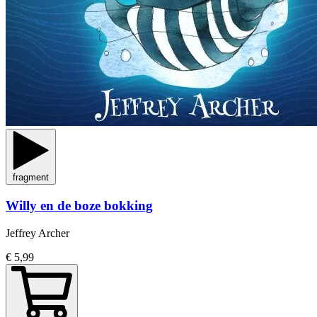
fragment
Willy en de boze bokking
Jeffrey Archer
€ 5,99