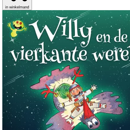
in winkelmand