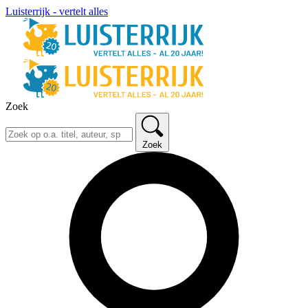
Luisterrijk - vertelt alles
Zoek
Zoek