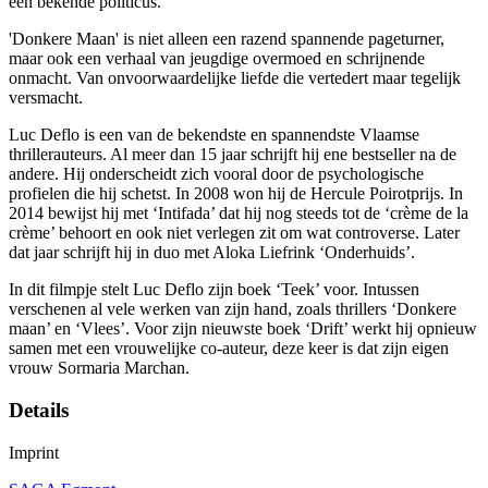
een bekende politicus.
'Donkere Maan' is niet alleen een razend spannende pageturner,
maar ook een verhaal van jeugdige overmoed en schrijnende
onmacht. Van onvoorwaardelijke liefde die vertedert maar tegelijk
versmacht.
Luc Deflo is een van de bekendste en spannendste Vlaamse
thrillerauteurs. Al meer dan 15 jaar schrijft hij ene bestseller na de
andere. Hij onderscheidt zich vooral door de psychologische
profielen die hij schetst. In 2008 won hij de Hercule Poirotprijs. In
2014 bewijst hij met ‘Intifada’ dat hij nog steeds tot de ‘crème de la
crème’ behoort en ook niet verlegen zit om wat controverse. Later
dat jaar schrijft hij in duo met Aloka Liefrink ‘Onderhuids’.
In dit filmpje stelt Luc Deflo zijn boek ‘Teek’ voor. Intussen
verschenen al vele werken van zijn hand, zoals thrillers ‘Donkere
maan’ en ‘Vlees’. Voor zijn nieuwste boek ‘Drift’ werkt hij opnieuw
samen met een vrouwelijke co-auteur, deze keer is dat zijn eigen
vrouw Sormaria Marchan.
Details
Imprint