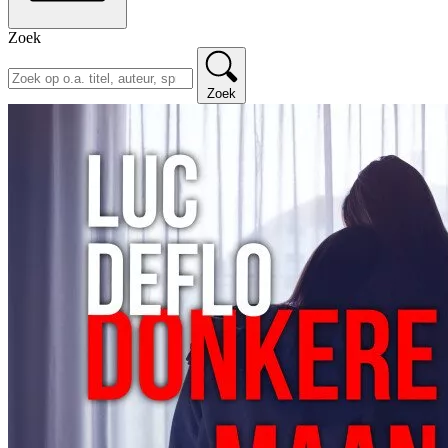
Zoek
Zoek