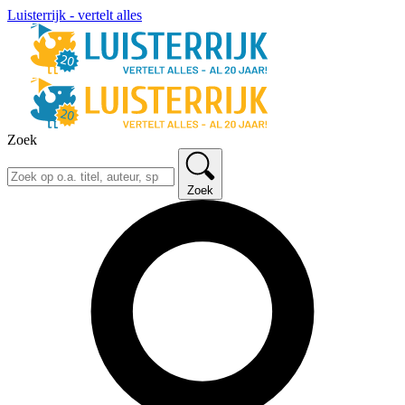
Luisterrijk - vertelt alles
Zoek
Zoek