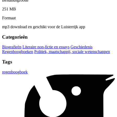
Bestandsgrootte
251 MB
Formaat
mp3 download en geschikt voor de Luisterrijk app
Categorieën
Biografieën
Literaire non-fictie en essays
Geschiedenis
Regenboogboeken
Politiek, maatschappij, sociale wetenschappen
Tags
regenboogboek