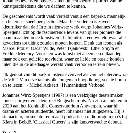
Johannes levens en passies samen in een kleurrijk portret van de
kunstgeschiedenis die we dachten te kennen.
De geschiedenis wordt vaak verteld vanuit een beperkt, mannelijk
en heteroseksueel perspectief. Maar het verleden is zoveel
kleurrijker dan dat! In zijn nieuwste werk werpt Johannes Wirix-
Speetjens licht op de fascinerende levens van queer pioniers die
naam maakten in de kunstwereld - bij uitstek een wereld waar álle
gevoelens tot uiting zouden mogen komen. Denk aan iconen als
Marcel Proust, Oscar Wilde, Peter Tsjaikovski, Ethel Smyth en
Freddie Mercury. Voor hen was kunst niet alleen een uitlaatklep,
maar ook een geliefde toevlucht, waar ze liefde en passie konden
uiten die in de alledaagse wereld vaak verboden terrein bleven.
"Ik genoot van dit boek minstens evenveel als van het interview op
de VRT. Van deze talentvolle jongeman hoop ik nog veel te horen
en te lezen." - Michel Ackaert , Humanistisch Verbond
Johannes Wirix-Speetjens (1997) is een veelzijdige theatermaker,
toneelschrijver en acteur met Belgische roots. Na zijn afstuderen in
2020 aan het Koninklijk Conservatorium Antwerpen, waar hij
drama en acteren studeerde, heeft Johannes niet stilgezeten. Hij is
stemacteur, presentator en maakt podcasts en radioprogramma’s bij
Klara in België. 'Classical Queers' is zijn langverwachte debuut.