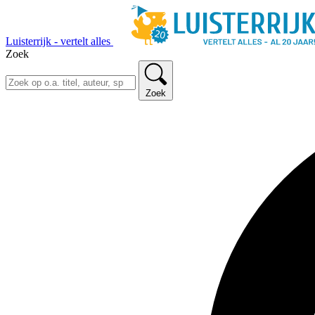
Luisterrijk - vertelt alles
Zoek
Zoek