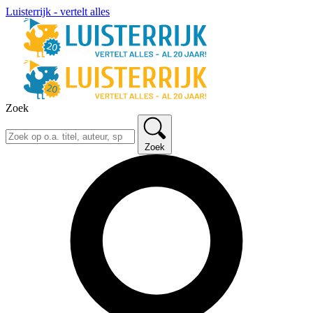
Luisterrijk - vertelt alles
Zoek
Zoek