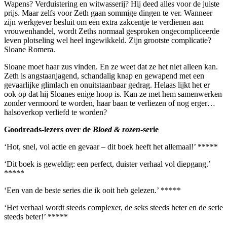
Wapens? Verduistering en witwasserij? Hij deed alles voor de juiste
prijs. Maar zelfs voor Zeth gaan sommige dingen te ver. Wanneer
zijn werkgever besluit om een extra zakcentje te verdienen aan
vrouwenhandel, wordt Zeths normaal gesproken ongecompliceerde
leven plotseling wel heel ingewikkeld. Zijn grootste complicatie?
Sloane Romera.
Sloane moet haar zus vinden. En ze weet dat ze het niet alleen kan.
Zeth is angstaanjagend, schandalig knap en gewapend met een
gevaarlijke glimlach en onuitstaanbaar gedrag. Helaas lijkt het er
ook op dat hij Sloanes enige hoop is. Kan ze met hem samenwerken
zonder vermoord te worden, haar baan te verliezen of nog erger…
halsoverkop verliefd te worden?
Goodreads-lezers over de
Bloed & rozen
-serie
‘Hot, snel, vol actie en gevaar – dit boek heeft het allemaal!’ *****
‘Dit boek is geweldig: een perfect, duister verhaal vol diepgang.’
*****
‘Een van de beste series die ik ooit heb gelezen.’ *****
‘Het verhaal wordt steeds complexer, de seks steeds heter en de serie
steeds beter!’ *****