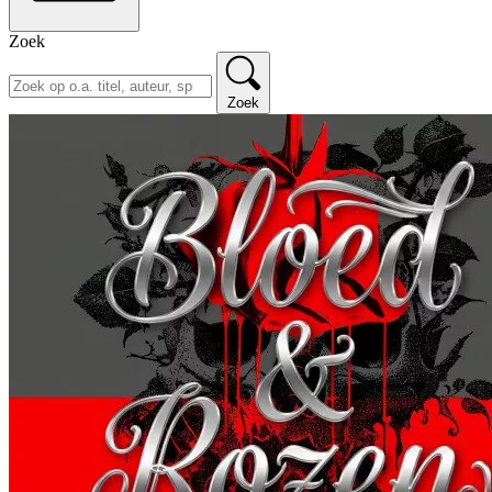
Zoek
Zoek