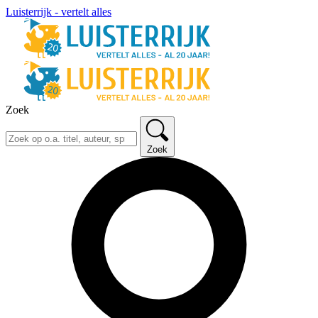
Luisterrijk - vertelt alles
Zoek
Zoek