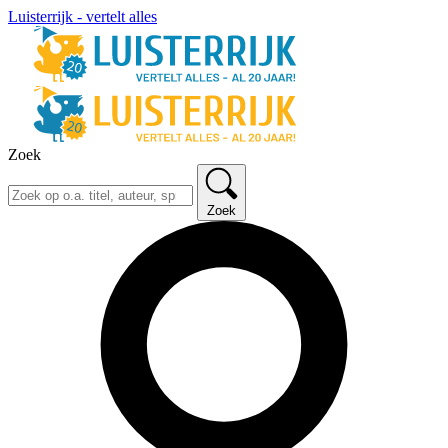
Luisterrijk - vertelt alles
Zoek
Zoek