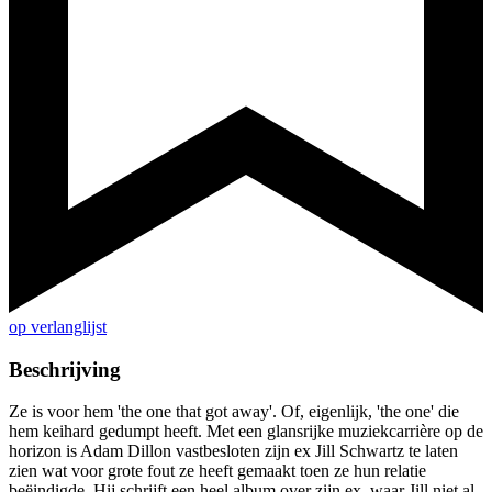
op verlanglijst
Beschrijving
Ze is voor hem 'the one that got away'. Of, eigenlijk, 'the one' die
hem keihard gedumpt heeft. Met een glansrijke muziekcarrière op de
horizon is Adam Dillon vastbesloten zijn ex Jill Schwartz te laten
zien wat voor grote fout ze heeft gemaakt toen ze hun relatie
beëindigde. Hij schrijft een heel album over zijn ex, waar Jill niet al