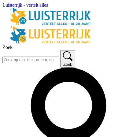
Luisterrijk - vertelt alles
Zoek
Zoek