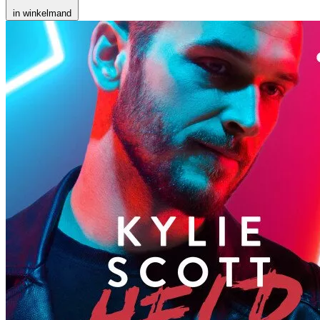
in winkelmand