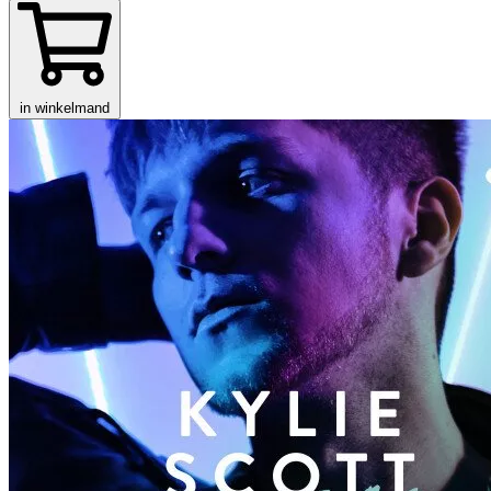
in winkelmand