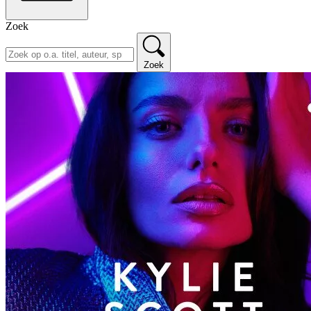
Zoek
Zoek