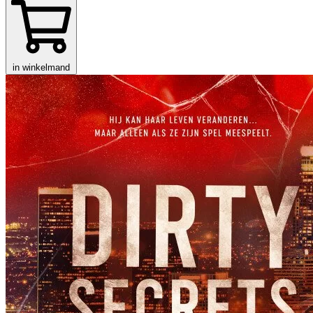
in winkelmand