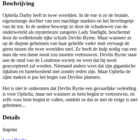
Beschrijving
Ophelia Darby leeft in twee werelden. In de ene is ze de brutale,
eigenzinnige dochter van een machtige markies en het lievelingetje
van de ton. In de andere beweegt ze door de schaduwen van de
onderwereld als mysterieuze zangeres Lady Starlight, beschermd
door de welbekende rijke schurk Devlin Byrne. Maar wanneer ze
op de diepste geheimen van haar geliefde vader stuit vervaagt de
grens tussen die twee werelden snel. Ze heeft de hulp nodig van een
man die een dame nooit zou moeten vertrouwen. Devlin Byrne staat
aan de rand van de Londense society en weet dat hij nooit
geaccepteerd zal worden. Niemand anders weet dat zijn gigantische
rijkdom en harteloosheid niet zonder reden zijn. Maar Ophelia de
zijne maken is pas het begin van Devlins plannen.
Het is niet te ontkennen dat Devlin Byrne een gevaarlijke verleiding
is voor Ophelia, maar net wanneer ze hem begint te vertrouwen, en
zelfs voor hem begint te vallen, ontdekt ze dat ze niet de enige is met
geheimen...
Details
Imprint