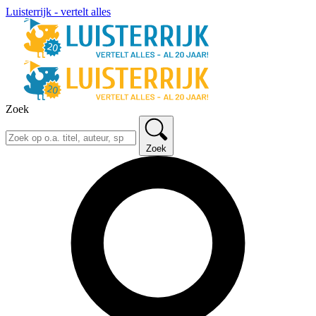
Luisterrijk - vertelt alles
Zoek
Zoek