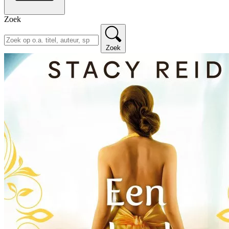
Zoek
Zoek