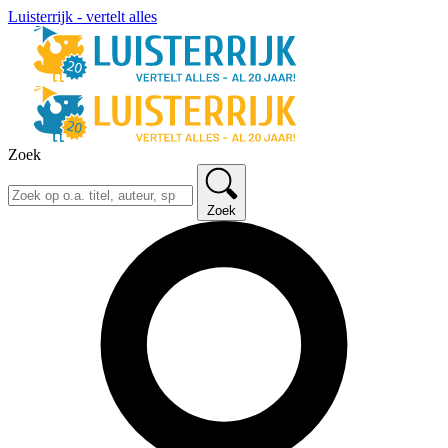
Luisterrijk - vertelt alles
Zoek
Zoek