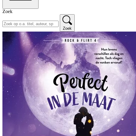
Zoek
Zoek