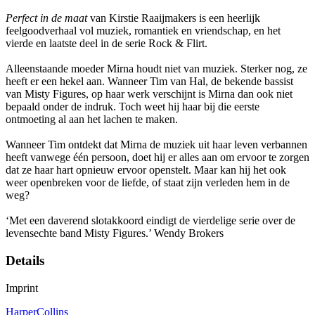
Perfect in de maat
van Kirstie Raaijmakers is een heerlijk
feelgoodverhaal vol muziek, romantiek en vriendschap, en het
vierde en laatste deel in de serie Rock & Flirt.
Alleenstaande moeder Mirna houdt niet van muziek. Sterker nog, ze
heeft er een hekel aan. Wanneer Tim van Hal, de bekende bassist
van Misty Figures, op haar werk verschijnt is Mirna dan ook niet
bepaald onder de indruk. Toch weet hij haar bij die eerste
ontmoeting al aan het lachen te maken.
Wanneer Tim ontdekt dat Mirna de muziek uit haar leven verbannen
heeft vanwege één persoon, doet hij er alles aan om ervoor te zorgen
dat ze haar hart opnieuw ervoor openstelt. Maar kan hij het ook
weer openbreken voor de liefde, of staat zijn verleden hem in de
weg?
‘Met een daverend slotakkoord eindigt de vierdelige serie over de
levensechte band Misty Figures.’ Wendy Brokers
Details
Imprint
HarperCollins