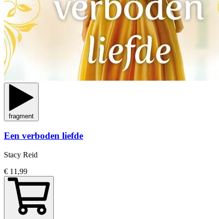
fragment
Een verboden liefde
Stacy Reid
€ 11,99