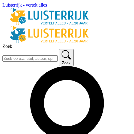
Luisterrijk - vertelt alles
Zoek
Zoek