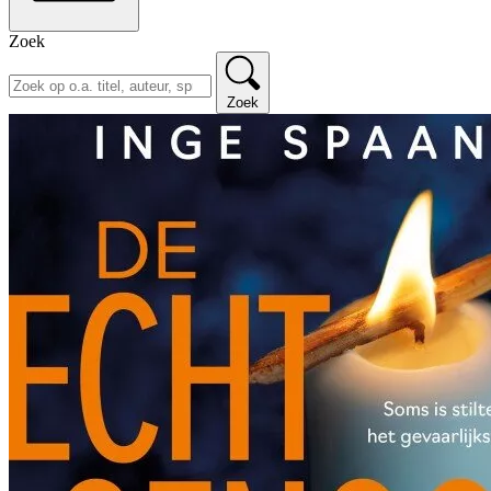
Zoek
Zoek