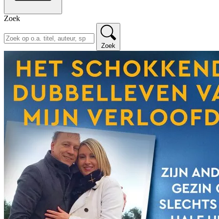
Zoek
Zoek