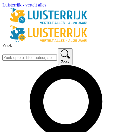
Luisterrijk - vertelt alles
Zoek
Zoek