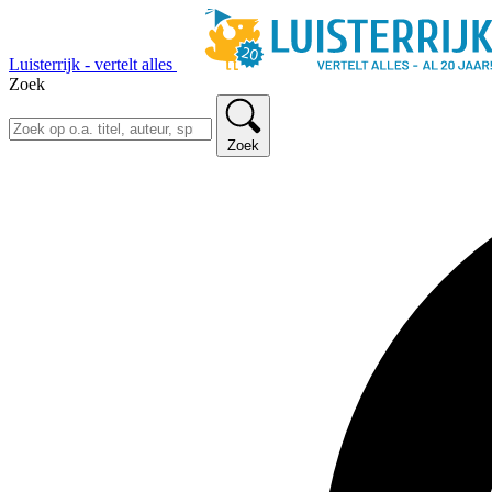
Luisterrijk - vertelt alles
Zoek
Zoek