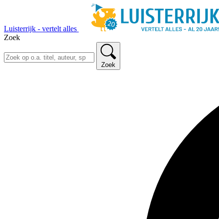
Luisterrijk - vertelt alles
Zoek
Zoek