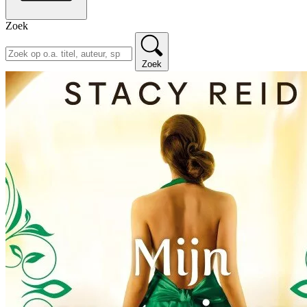
Zoek
Zoek