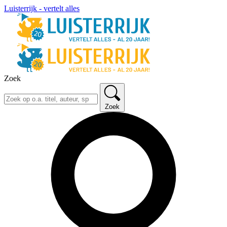
Luisterrijk - vertelt alles
Zoek
Zoek