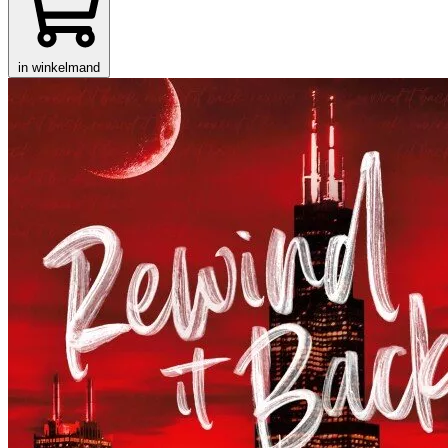
in winkelmand