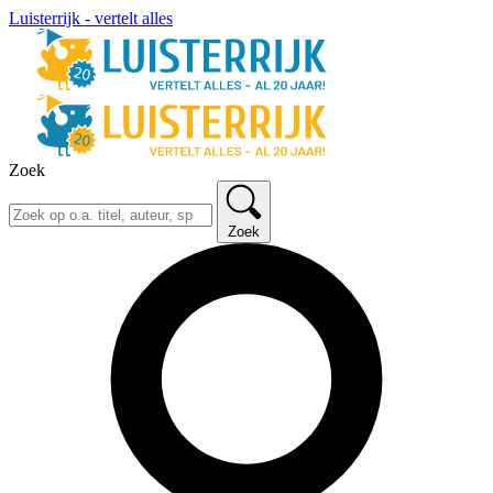
Luisterrijk - vertelt alles
Zoek
Zoek