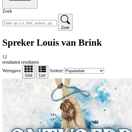
Zoek
Zoek
Spreker Louis van Brink
12
resultaten
resultaten
Weergave
Sorteer
Grid
List