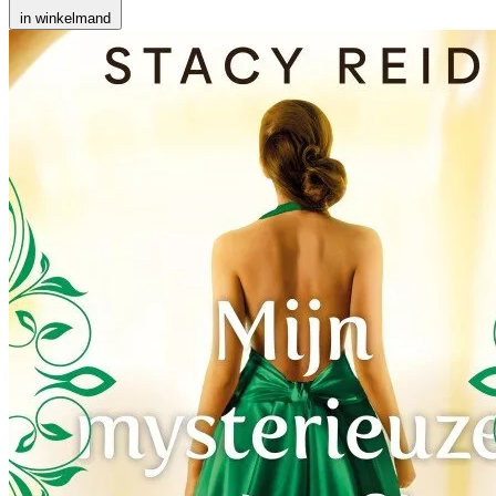
in winkelmand