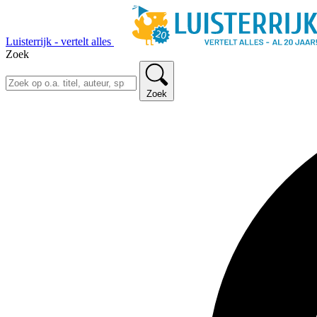
Luisterrijk - vertelt alles
Zoek
Zoek