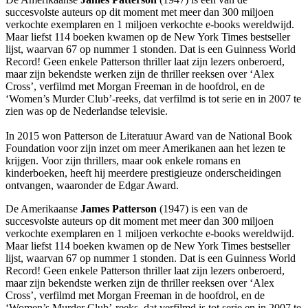
succesvolste auteurs op dit moment met meer dan 300 miljoen
verkochte exemplaren en 1 miljoen verkochte e-books wereldwijd.
Maar liefst 114 boeken kwamen op de New York Times bestseller
lijst, waarvan 67 op nummer 1 stonden. Dat is een Guinness World
Record! Geen enkele Patterson thriller laat zijn lezers onberoerd,
maar zijn bekendste werken zijn de thriller reeksen over ‘Alex
Cross’, verfilmd met Morgan Freeman in de hoofdrol, en de
‘Women’s Murder Club’-reeks, dat verfilmd is tot serie en in 2007 te
zien was op de Nederlandse televisie.
In 2015 won Patterson de Literatuur Award van de National Book
Foundation voor zijn inzet om meer Amerikanen aan het lezen te
krijgen. Voor zijn thrillers, maar ook enkele romans en
kinderboeken, heeft hij meerdere prestigieuze onderscheidingen
ontvangen, waaronder de Edgar Award.
De Amerikaanse
James Patterson
(1947) is een van de
succesvolste auteurs op dit moment met meer dan 300 miljoen
verkochte exemplaren en 1 miljoen verkochte e-books wereldwijd.
Maar liefst 114 boeken kwamen op de New York Times bestseller
lijst, waarvan 67 op nummer 1 stonden. Dat is een Guinness World
Record! Geen enkele Patterson thriller laat zijn lezers onberoerd,
maar zijn bekendste werken zijn de thriller reeksen over ‘Alex
Cross’, verfilmd met Morgan Freeman in de hoofdrol, en de
‘Women’s Murder Club’-reeks, dat verfilmd is tot serie en in 2007 te