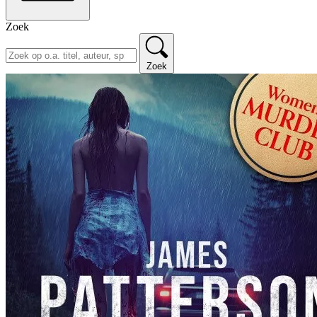
Zoek
Zoek