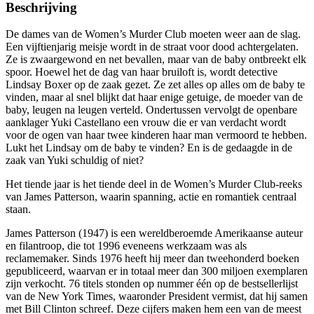
Beschrijving
De dames van de Women’s Murder Club moeten weer aan de slag.
Een vijftienjarig meisje wordt in de straat voor dood achtergelaten.
Ze is zwaargewond en net bevallen, maar van de baby ontbreekt elk
spoor. Hoewel het de dag van haar bruiloft is, wordt detective
Lindsay Boxer op de zaak gezet. Ze zet alles op alles om de baby te
vinden, maar al snel blijkt dat haar enige getuige, de moeder van de
baby, leugen na leugen verteld. Ondertussen vervolgt de openbare
aanklager Yuki Castellano een vrouw die er van verdacht wordt
voor de ogen van haar twee kinderen haar man vermoord te hebben.
Lukt het Lindsay om de baby te vinden? En is de gedaagde in de
zaak van Yuki schuldig of niet?
Het tiende jaar is het tiende deel in de Women’s Murder Club-reeks
van James Patterson, waarin spanning, actie en romantiek centraal
staan.
James Patterson (1947) is een wereldberoemde Amerikaanse auteur
en filantroop, die tot 1996 eveneens werkzaam was als
reclamemaker. Sinds 1976 heeft hij meer dan tweehonderd boeken
gepubliceerd, waarvan er in totaal meer dan 300 miljoen exemplaren
zijn verkocht. 76 titels stonden op nummer één op de bestsellerlijst
van de New York Times, waaronder President vermist, dat hij samen
met Bill Clinton schreef. Deze cijfers maken hem een van de meest