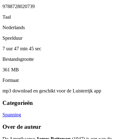
9788728020739
Taal
Nederlands
Speelduur
7 uur 47 min
45 sec
Bestandsgrootte
361 MB
Formaat
mp3 download en geschikt voor de Luisterrijk app
Categorieën
Spanning
Over de auteur
De Amerikaanse
James Patterson
(1947) is een van de