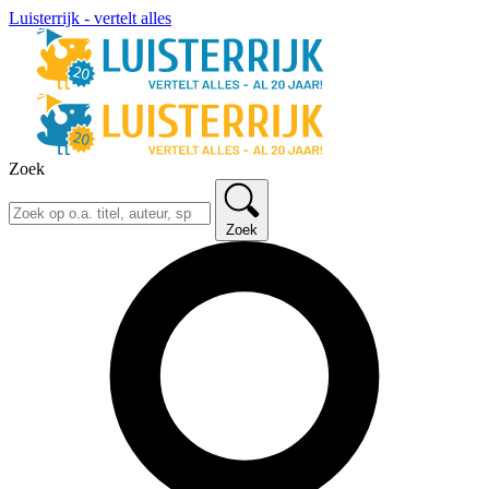
Luisterrijk - vertelt alles
Zoek
Zoek