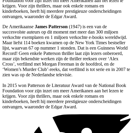
Foundation voor zijn inzet om meer Amerikanen aan het lezen te
krijgen. Voor zijn thrillers, maar ook enkele romans en
kinderboeken, heeft hij meerdere prestigieuze onderscheidingen
ontvangen, waaronder de Edgar Award.
De Amerikaanse
James Patterson
(1947) is een van de
succesvolste auteurs op dit moment met meer dan 300 miljoen
verkochte exemplaren en 1 miljoen verkochte e-books wereldwijd.
Maar liefst 114 boeken kwamen op de New York Times bestseller
lijst, waarvan 67 op nummer 1 stonden. Dat is een Guinness World
Record! Geen enkele Patterson thriller laat zijn lezers onberoerd,
maar zijn bekendste werken zijn de thriller reeksen over ‘Alex
Cross’, verfilmd met Morgan Freeman in de hoofdrol, en de
‘Women’s Murder Club’-reeks, dat verfilmd is tot serie en in 2007 te
zien was op de Nederlandse televisie.
In 2015 won Patterson de Literatuur Award van de National Book
Foundation voor zijn inzet om meer Amerikanen aan het lezen te
krijgen. Voor zijn thrillers, maar ook enkele romans en
kinderboeken, heeft hij meerdere prestigieuze onderscheidingen
ontvangen, waaronder de Edgar Award.