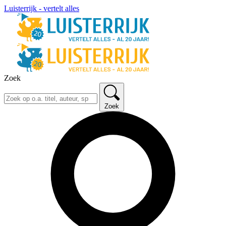
Luisterrijk - vertelt alles
Zoek
Zoek