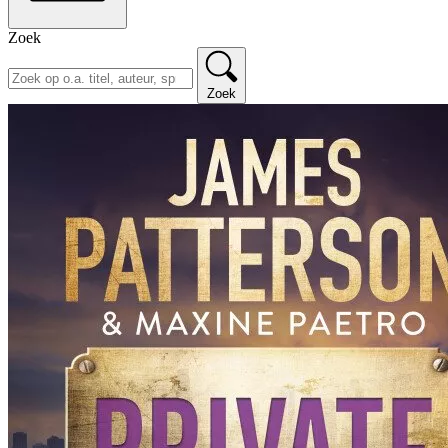
Zoek
Zoek