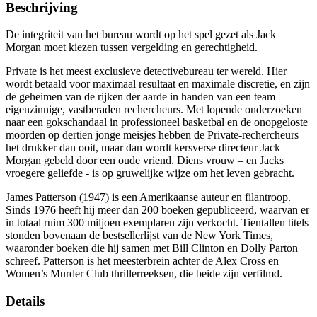
Beschrijving
De integriteit van het bureau wordt op het spel gezet als Jack
Morgan moet kiezen tussen vergelding en gerechtigheid.
Private is het meest exclusieve detectivebureau ter wereld. Hier
wordt betaald voor maximaal resultaat en maximale discretie, en zijn
de geheimen van de rijken der aarde in handen van een team
eigenzinnige, vastberaden rechercheurs. Met lopende onderzoeken
naar een gokschandaal in professioneel basketbal en de onopgeloste
moorden op dertien jonge meisjes hebben de Private-rechercheurs
het drukker dan ooit, maar dan wordt kersverse directeur Jack
Morgan gebeld door een oude vriend. Diens vrouw – en Jacks
vroegere geliefde - is op gruwelijke wijze om het leven gebracht.
James Patterson (1947) is een Amerikaanse auteur en filantroop.
Sinds 1976 heeft hij meer dan 200 boeken gepubliceerd, waarvan er
in totaal ruim 300 miljoen exemplaren zijn verkocht. Tientallen titels
stonden bovenaan de bestsellerlijst van de New York Times,
waaronder boeken die hij samen met Bill Clinton en Dolly Parton
schreef. Patterson is het meesterbrein achter de Alex Cross en
Women’s Murder Club thrillerreeksen, die beide zijn verfilmd.
Details