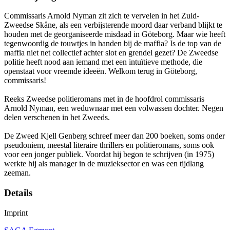
Commissaris Arnold Nyman zit zich te vervelen in het Zuid-
Zweedse Skåne, als een verbijsterende moord daar verband blijkt te
houden met de georganiseerde misdaad in Göteborg. Maar wie heeft
tegenwoordig de touwtjes in handen bij de maffia? Is de top van de
maffia niet net collectief achter slot en grendel gezet? De Zweedse
politie heeft nood aan iemand met een intuïtieve methode, die
openstaat voor vreemde ideeën. Welkom terug in Göteborg,
commissaris!
Reeks Zweedse politieromans met in de hoofdrol commissaris
Arnold Nyman, een weduwnaar met een volwassen dochter. Negen
delen verschenen in het Zweeds.
De Zweed Kjell Genberg schreef meer dan 200 boeken, soms onder
pseudoniem, meestal literaire thrillers en politieromans, soms ook
voor een jonger publiek. Voordat hij begon te schrijven (in 1975)
werkte hij als manager in de muzieksector en was een tijdlang
zeeman.
Details
Imprint