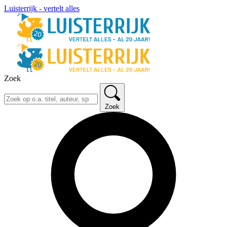
Luisterrijk - vertelt alles
Zoek
Zoek