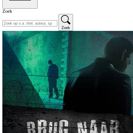
Zoek
Zoek