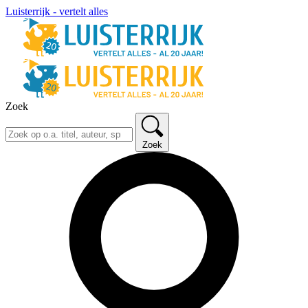
Luisterrijk - vertelt alles
Zoek
Zoek