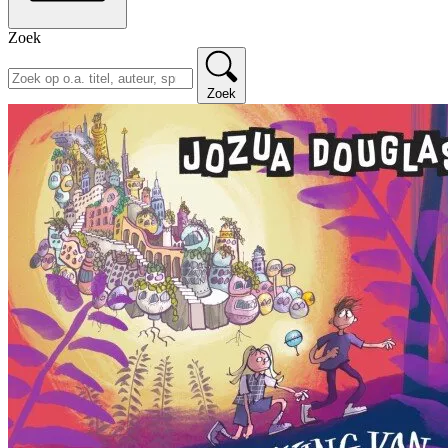
Zoek
Zoek