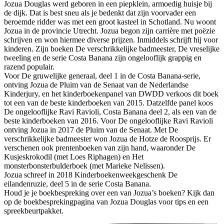
Jozua Douglas werd geboren in een piepklein, armoedig huisje bij
de dijk. Dat is best sneu als je bedenkt dat zijn voorvader een
beroemde ridder was met een groot kasteel in Schotland. Nu woont
Jozua in de provincie Utrecht. Jozua begon zijn carrière met poëzie
schrijven en won hiermee diverse prijzen. Inmiddels schrijft hij voor
kinderen. Zijn boeken De verschrikkelijke badmeester, De vreselijke
tweeling en de serie Costa Banana zijn ongelooflijk grappig en
razend populair.
Voor De gruwelijke generaal, deel 1 in de Costa Banana-serie,
ontving Jozua de Pluim van de Senaat van de Nederlandse
Kinderjury, en het kinderboekenpanel van DWDD verkoos dit boek
tot een van de beste kinderboeken van 2015. Datzelfde panel koos
De ongelooflijke Ravi Ravioli, Costa Banana deel 2, als een van de
beste kinderboeken van 2016. Voor De ongelooflijke Ravi Ravioli
ontving Jozua in 2017 de Pluim van de Senaat. Met De
verschrikkelijke badmeester won Jozua de Hotze de Roosprijs. Er
verschenen ook prentenboeken van zijn hand, waaronder De
Kusjeskrokodil (met Loes Riphagen) en Het
monsterbonsterbulderboek (met Marieke Nelissen).
Jozua schreef in 2018 Kinderboekenweekgeschenk De
eilandenruzie, deel 5 in de serie Costa Banana.
Houd je je boekbespreking over een van Jozua’s boeken? Kijk dan
op de boekbesprekingpagina van Jozua Douglas voor tips en een
spreekbeurtpakket.