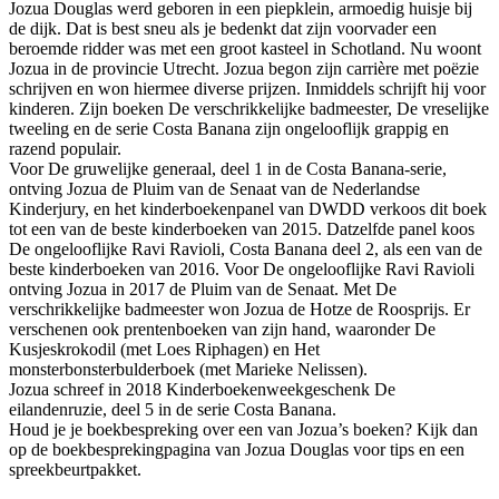
Jozua Douglas werd geboren in een piepklein, armoedig huisje bij
de dijk. Dat is best sneu als je bedenkt dat zijn voorvader een
beroemde ridder was met een groot kasteel in Schotland. Nu woont
Jozua in de provincie Utrecht. Jozua begon zijn carrière met poëzie
schrijven en won hiermee diverse prijzen. Inmiddels schrijft hij voor
kinderen. Zijn boeken De verschrikkelijke badmeester, De vreselijke
tweeling en de serie Costa Banana zijn ongelooflijk grappig en
razend populair.
Voor De gruwelijke generaal, deel 1 in de Costa Banana-serie,
ontving Jozua de Pluim van de Senaat van de Nederlandse
Kinderjury, en het kinderboekenpanel van DWDD verkoos dit boek
tot een van de beste kinderboeken van 2015. Datzelfde panel koos
De ongelooflijke Ravi Ravioli, Costa Banana deel 2, als een van de
beste kinderboeken van 2016. Voor De ongelooflijke Ravi Ravioli
ontving Jozua in 2017 de Pluim van de Senaat. Met De
verschrikkelijke badmeester won Jozua de Hotze de Roosprijs. Er
verschenen ook prentenboeken van zijn hand, waaronder De
Kusjeskrokodil (met Loes Riphagen) en Het
monsterbonsterbulderboek (met Marieke Nelissen).
Jozua schreef in 2018 Kinderboekenweekgeschenk De
eilandenruzie, deel 5 in de serie Costa Banana.
Houd je je boekbespreking over een van Jozua’s boeken? Kijk dan
op de boekbesprekingpagina van Jozua Douglas voor tips en een
spreekbeurtpakket.