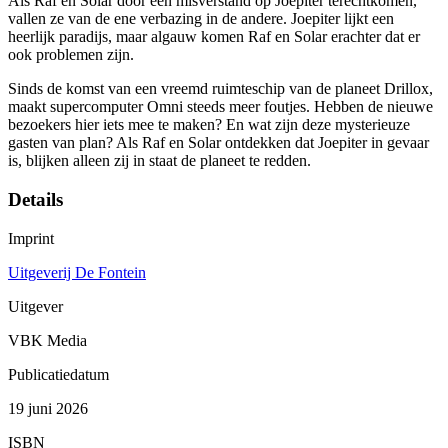
Als Raf en Solar door een misverstand op Joepiter terechtkomen,
vallen ze van de ene verbazing in de andere. Joepiter lijkt een
heerlijk paradijs, maar algauw komen Raf en Solar erachter dat er
ook problemen zijn.
Sinds de komst van een vreemd ruimteschip van de planeet Drillox,
maakt supercomputer Omni steeds meer foutjes. Hebben de nieuwe
bezoekers hier iets mee te maken? En wat zijn deze mysterieuze
gasten van plan? Als Raf en Solar ontdekken dat Joepiter in gevaar
is, blijken alleen zij in staat de planeet te redden.
Details
Imprint
Uitgeverij De Fontein
Uitgever
VBK Media
Publicatiedatum
19 juni 2026
ISBN