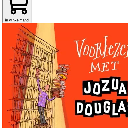
in winkelmand